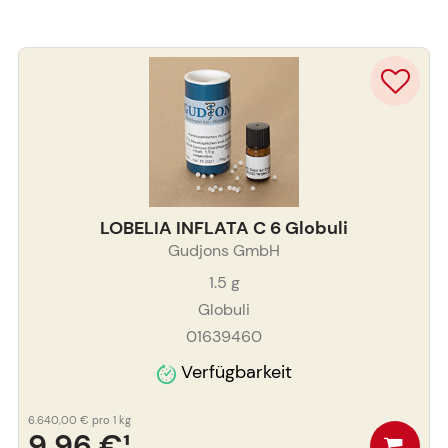
LOBELIA INFLATA C 6 Globuli
Gudjons GmbH
1.5
g
Globuli
01639460
Verfügbarkeit
6.640,00 €
pro 1 kg
9,96 €
¹