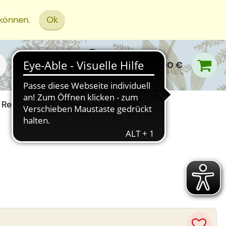
 können.
Ok
0,00 €
Rezept Einreichen