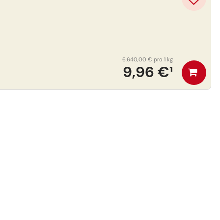
6.640,00 €
pro 1 kg
9,96 €
¹