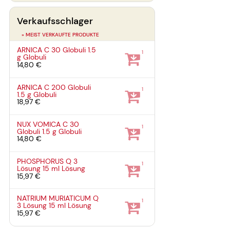
Verkaufsschlager
» MEIST VERKAUFTE PRODUKTE
ARNICA C 30 Globuli
1.5
1
g
Globuli
14,80 €
ARNICA C 200 Globuli
1
1.5 g
Globuli
18,97 €
NUX VOMICA C 30
1
Globuli
1.5 g
Globuli
14,80 €
PHOSPHORUS Q 3
1
Lösung
15 ml
Lösung
15,97 €
NATRIUM MURIATICUM Q
1
3 Lösung
15 ml
Lösung
15,97 €