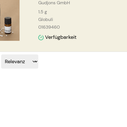
Gudjons GmbH
1.5
g
Globuli
01639460
Verfügbarkeit