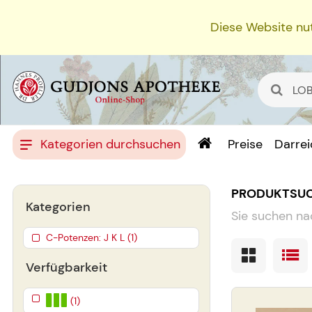
Diese Website nut
Kategorien durchsuchen
Preise
Darre
PRODUKTSU
Kategorien
Sie suchen na
C-Potenzen: J K L (1)
Verfügbarkeit
(1)