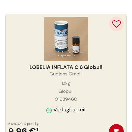
LOBELIA INFLATA C 6 Globuli
Gudjons GmbH
1.5
g
Globuli
01639460
Verfügbarkeit
6.640,00 €
pro 1 kg
9,96 €
¹