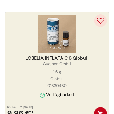
LOBELIA INFLATA C 6 Globuli
Gudjons GmbH
1.5
g
Globuli
01639460
Verfügbarkeit
6.640,00 €
pro 1 kg
9,96 €
¹