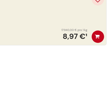
17.940,00 €
pro 1 kg
8,97 €
¹