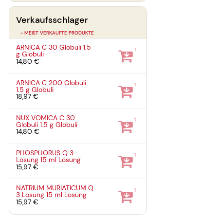
Verkaufsschlager
» MEIST VERKAUFTE PRODUKTE
ARNICA C 30 Globuli
1.5
1
g
Globuli
14,80 €
ARNICA C 200 Globuli
1
1.5 g
Globuli
18,97 €
NUX VOMICA C 30
1
Globuli
1.5 g
Globuli
14,80 €
PHOSPHORUS Q 3
1
Lösung
15 ml
Lösung
15,97 €
NATRIUM MURIATICUM Q
1
3 Lösung
15 ml
Lösung
15,97 €