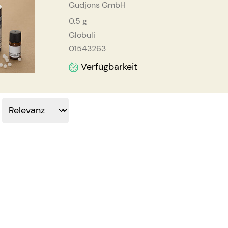
Gudjons GmbH
0.5
g
Globuli
01543263
Verfügbarkeit