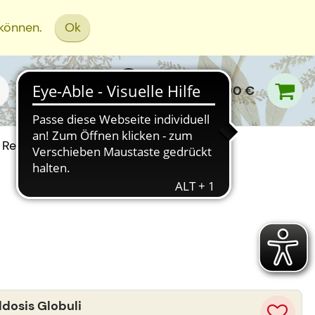
 können.
Ok
0,00 €
Rezept Einreichen
“
osis Globuli