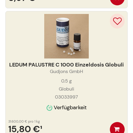
LEDUM PALUSTRE C 1000 Einzeldosis Globuli
Gudjons GmbH
0.5
g
Globuli
03033997
Verfügbarkeit
31.600,00 €
pro 1 kg
15,80 €
¹