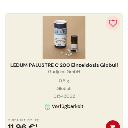
LEDUM PALUSTRE C 200 Einzeldosis Globuli
Gudjons GmbH
0.5
g
Globuli
01543062
Verfügbarkeit
23.920,00 €
pro 1 kg
11,96 €
¹