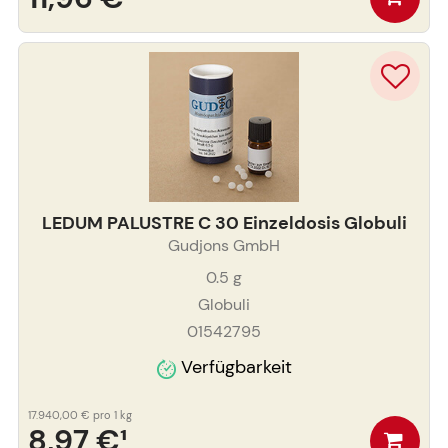
LEDUM PALUSTRE C 30 Einzeldosis Globuli
Gudjons GmbH
0.5
g
Globuli
01542795
Verfügbarkeit
17.940,00 €
pro 1 kg
8,97 €
¹