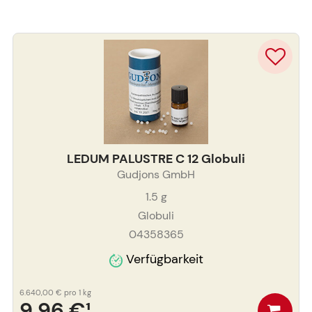
LEDUM PALUSTRE C 12 Globuli
Gudjons GmbH
1.5
g
Globuli
04358365
Verfügbarkeit
6.640,00 €
pro 1 kg
9,96 €
¹