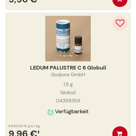
LEDUM PALUSTRE C 6 Globuli
Gudjons GmbH
1.5
g
Globuli
04358359
Verfügbarkeit
6.640,00 €
pro 1 kg
9,96 €
¹