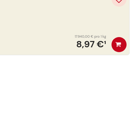
17.940,00 €
pro 1 kg
8,97 €
¹