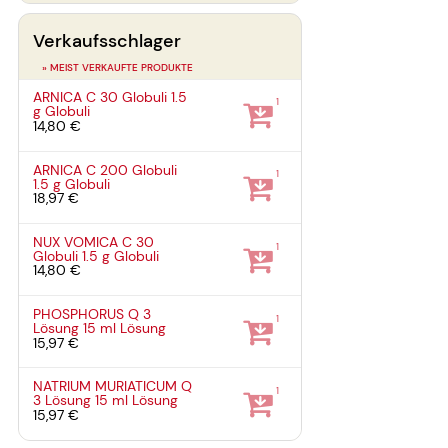
Verkaufsschlager
» MEIST VERKAUFTE PRODUKTE
ARNICA C 30 Globuli
1.5
1
g
Globuli
14,80 €
ARNICA C 200 Globuli
1
1.5 g
Globuli
18,97 €
NUX VOMICA C 30
1
Globuli
1.5 g
Globuli
14,80 €
PHOSPHORUS Q 3
1
Lösung
15 ml
Lösung
15,97 €
NATRIUM MURIATICUM Q
1
3 Lösung
15 ml
Lösung
15,97 €