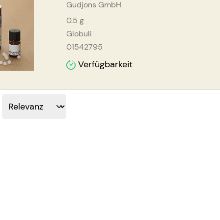
Gudjons GmbH
0.5
g
Globuli
01542795
Verfügbarkeit