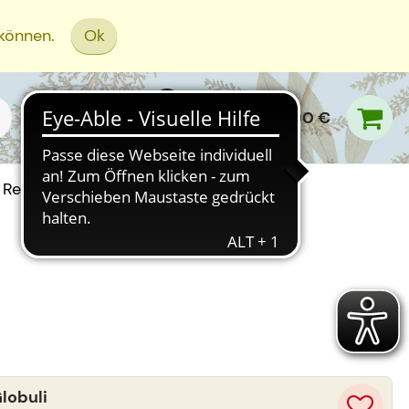
 können.
Ok
0,00 €
Rezept Einreichen
lobuli