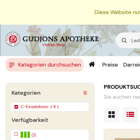
Diese Website nut
Kategorien durchsuchen
Preise
Darre
PRODUKTSU
Kategorien
Sie suchen na
C-Einzeldosis: J K L
Verfügbarkeit
(1)