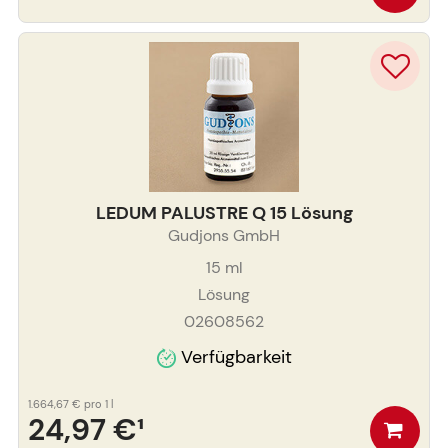
LEDUM PALUSTRE Q 15 Lösung
Gudjons GmbH
15
ml
Lösung
02608562
Verfügbarkeit
1.664,67 €
pro 1 l
24,97 €
¹