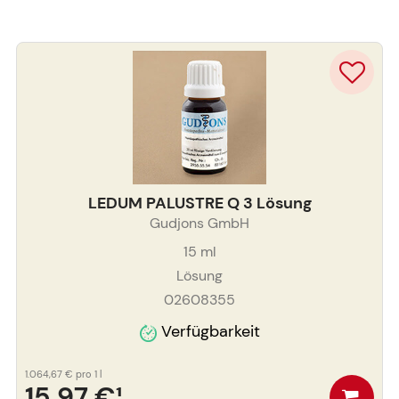
LEDUM PALUSTRE Q 3 Lösung
Gudjons GmbH
15
ml
Lösung
02608355
Verfügbarkeit
1.064,67 €
pro 1 l
15,97 €
¹