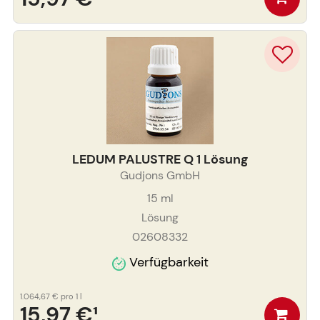
LEDUM PALUSTRE Q 1 Lösung
Gudjons GmbH
15
ml
Lösung
02608332
Verfügbarkeit
1.064,67 €
pro 1 l
15,97 €
¹