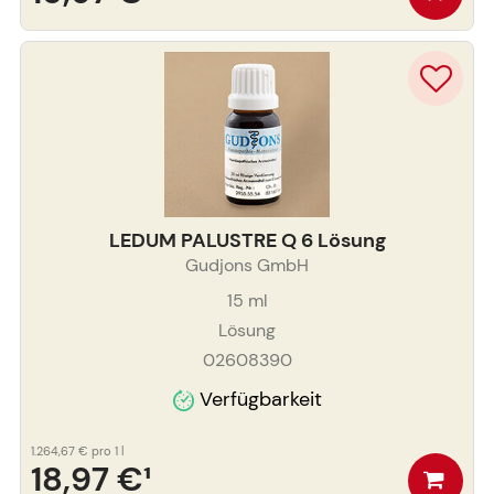
LEDUM PALUSTRE Q 6 Lösung
Gudjons GmbH
15
ml
Lösung
02608390
Verfügbarkeit
1.264,67 €
pro 1 l
18,97 €
¹