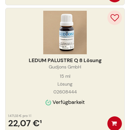
LEDUM PALUSTRE Q 8 Lösung
Gudjons GmbH
15
ml
Lösung
02608444
Verfügbarkeit
1.471,33 €
pro 1 l
22,07 €
¹