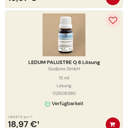
LEDUM PALUSTRE Q 6 Lösung
Gudjons GmbH
15
ml
Lösung
02608390
Verfügbarkeit
1.264,67 €
pro 1 l
18,97 €
¹