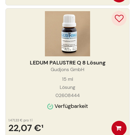
LEDUM PALUSTRE Q 8 Lösung
Gudjons GmbH
15
ml
Lösung
02608444
Verfügbarkeit
1.471,33 €
pro 1 l
22,07 €
¹