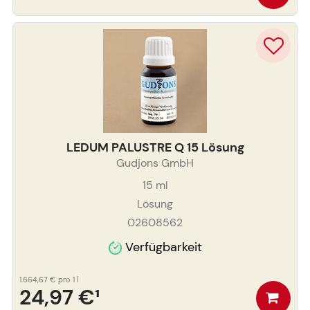
LEDUM PALUSTRE Q 15 Lösung
Gudjons GmbH
15
ml
Lösung
02608562
Verfügbarkeit
1.664,67 €
pro 1 l
24,97 €
¹