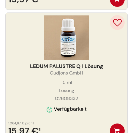
LEDUM PALUSTRE Q 1 Lösung
Gudjons GmbH
15
ml
Lösung
02608332
Verfügbarkeit
1.064,67 €
pro 1 l
15,97 €
¹