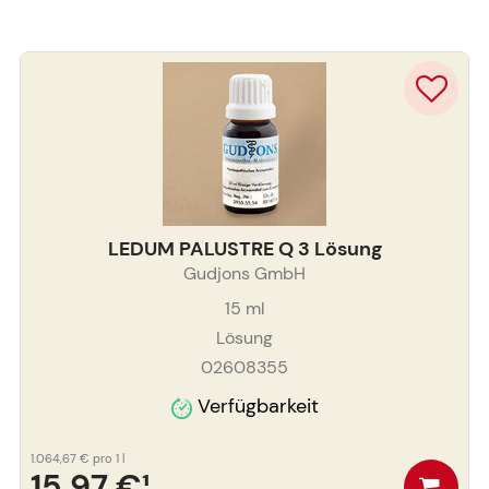
LEDUM PALUSTRE Q 3 Lösung
Gudjons GmbH
15
ml
Lösung
02608355
Verfügbarkeit
1.064,67 €
pro 1 l
15,97 €
¹