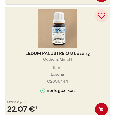
LEDUM PALUSTRE Q 8 Lösung
Gudjons GmbH
15
ml
Lösung
02608444
Verfügbarkeit
1.471,33 €
pro 1 l
22,07 €
¹