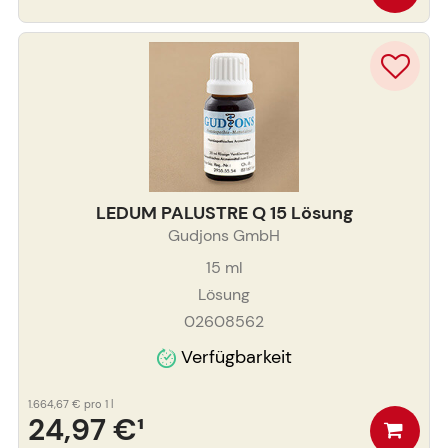
LEDUM PALUSTRE Q 15 Lösung
Gudjons GmbH
15
ml
Lösung
02608562
Verfügbarkeit
1.664,67 €
pro 1 l
24,97 €
¹