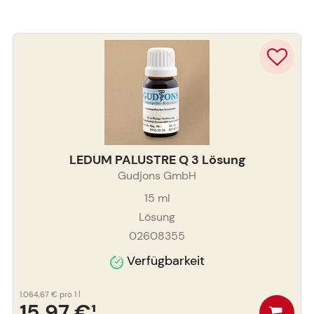
LEDUM PALUSTRE Q 3 Lösung
Gudjons GmbH
15
ml
Lösung
02608355
Verfügbarkeit
1.064,67 €
pro 1 l
15,97 €
¹