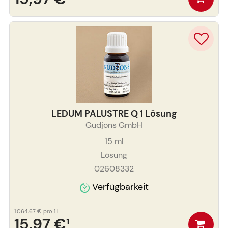
LEDUM PALUSTRE Q 1 Lösung
Gudjons GmbH
15
ml
Lösung
02608332
Verfügbarkeit
1.064,67 €
pro 1 l
15,97 €
¹