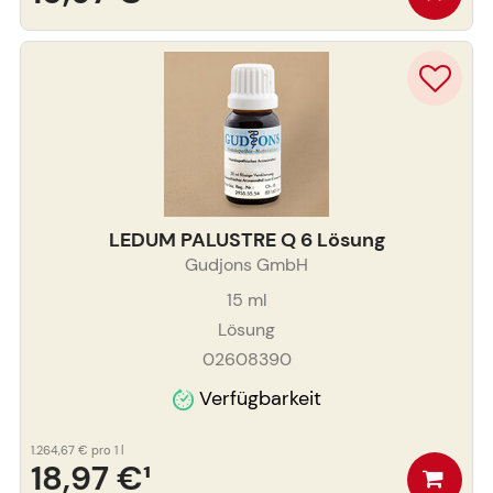
LEDUM PALUSTRE Q 6 Lösung
Gudjons GmbH
15
ml
Lösung
02608390
Verfügbarkeit
1.264,67 €
pro 1 l
18,97 €
¹