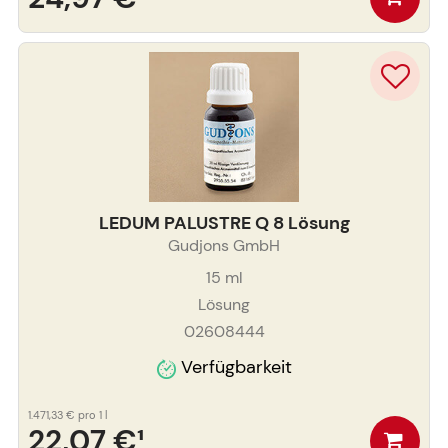
LEDUM PALUSTRE Q 8 Lösung
Gudjons GmbH
15
ml
Lösung
02608444
Verfügbarkeit
1.471,33 €
pro 1 l
22,07 €
¹