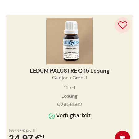
LEDUM PALUSTRE Q 15 Lösung
Gudjons GmbH
15
ml
Lösung
02608562
Verfügbarkeit
1.664,67 €
pro 1 l
24,97 €
¹