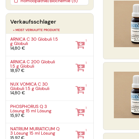
Homöopathie/Biochemie (5)
Verkaufsschlager
» MEIST VERKAUFTE PRODUKTE
ARNICA C 30 Globuli
1.5
1
g
Globuli
14,80 €
ARNICA C 200 Globuli
1
1.5 g
Globuli
18,97 €
NUX VOMICA C 30
1
Globuli
1.5 g
Globuli
14,80 €
PHOSPHORUS Q 3
1
Lösung
15 ml
Lösung
15,97 €
NATRIUM MURIATICUM Q
1
3 Lösung
15 ml
Lösung
15,97 €