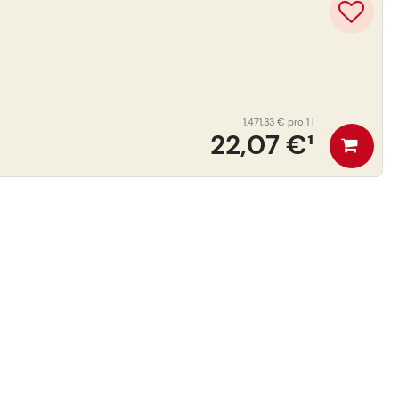
1.471,33 €
pro 1 l
22,07 €
¹