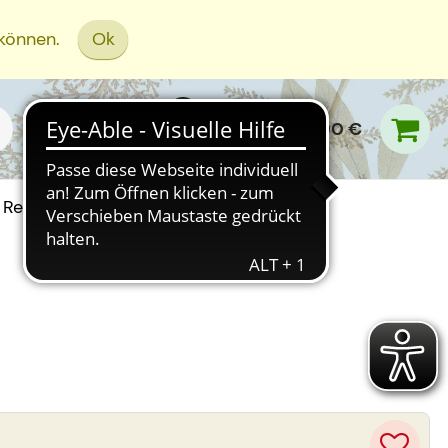
 können.
Ok
0,00 €
Rezept Einreichen