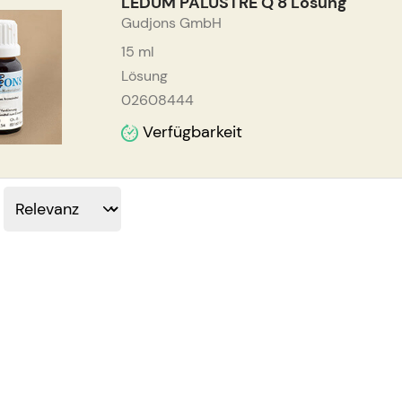
LEDUM PALUSTRE Q 8 Lösung
Gudjons GmbH
15
ml
Lösung
02608444
Verfügbarkeit