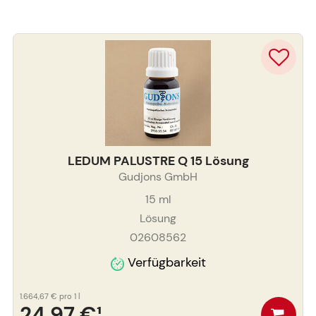
LEDUM PALUSTRE Q 15 Lösung
Gudjons GmbH
15
ml
Lösung
02608562
Verfügbarkeit
1.664,67 €
pro 1 l
24,97 €
¹