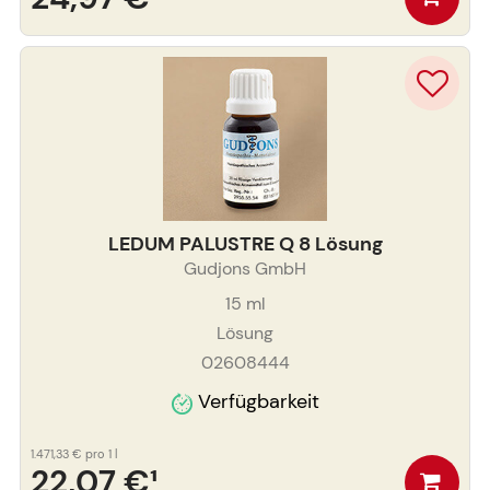
LEDUM PALUSTRE Q 8 Lösung
Gudjons GmbH
15
ml
Lösung
02608444
Verfügbarkeit
1.471,33 €
pro 1 l
22,07 €
¹