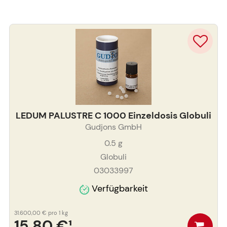
LEDUM PALUSTRE C 1000 Einzeldosis Globuli
Gudjons GmbH
0.5
g
Globuli
03033997
Verfügbarkeit
31.600,00 €
pro 1 kg
15,80 €
¹