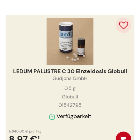
LEDUM PALUSTRE C 30 Einzeldosis Globuli
Gudjons GmbH
0.5
g
Globuli
01542795
Verfügbarkeit
17.940,00 €
pro 1 kg
8,97 €
¹