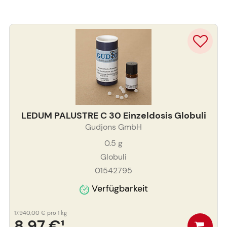
LEDUM PALUSTRE C 30 Einzeldosis Globuli
Gudjons GmbH
0.5
g
Globuli
01542795
Verfügbarkeit
17.940,00 €
pro 1 kg
8,97 €
¹