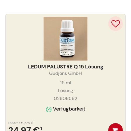
LEDUM PALUSTRE Q 15 Lösung
Gudjons GmbH
15
ml
Lösung
02608562
Verfügbarkeit
1.664,67 €
pro 1 l
24,97 €
¹