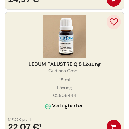
LEDUM PALUSTRE Q 8 Lösung
Gudjons GmbH
15
ml
Lösung
02608444
Verfügbarkeit
1.471,33 €
pro 1 l
22,07 €
¹