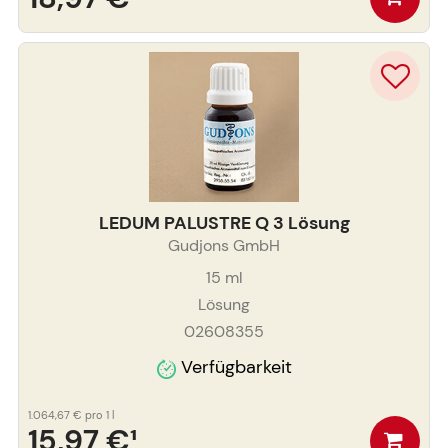
LEDUM PALUSTRE Q 3 Lösung
Gudjons GmbH
15
ml
Lösung
02608355
Verfügbarkeit
1.064,67 €
pro 1 l
15,97 €
¹