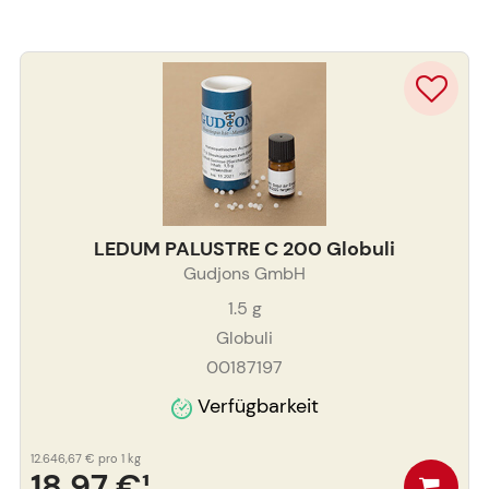
LEDUM PALUSTRE C 200 Globuli
Gudjons GmbH
1.5
g
Globuli
00187197
Verfügbarkeit
12.646,67 €
pro 1 kg
18,97 €
¹