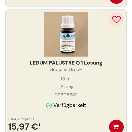
LEDUM PALUSTRE Q 1 Lösung
Gudjons GmbH
15
ml
Lösung
02608332
Verfügbarkeit
1.064,67 €
pro 1 l
15,97 €
¹