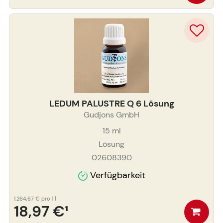
LEDUM PALUSTRE Q 6 Lösung
Gudjons GmbH
15
ml
Lösung
02608390
Verfügbarkeit
1.264,67 €
pro 1 l
18,97 €
¹