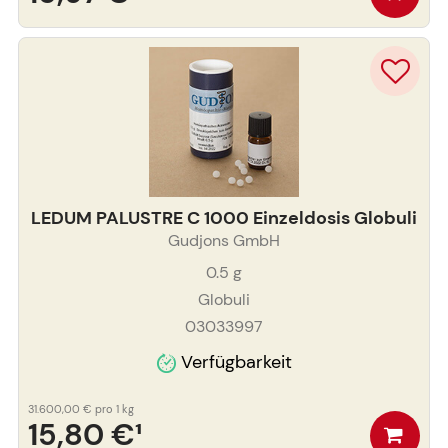
LEDUM PALUSTRE C 1000 Einzeldosis Globuli
Gudjons GmbH
0.5
g
Globuli
03033997
Verfügbarkeit
31.600,00 €
pro 1 kg
15,80 €
¹