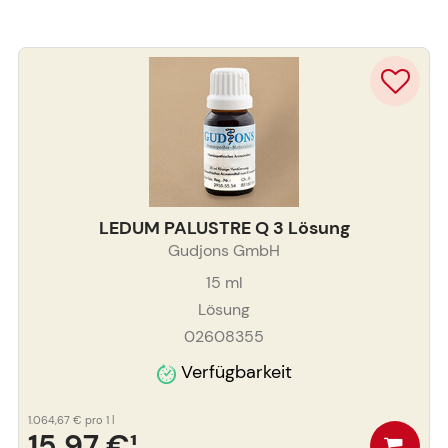
LEDUM PALUSTRE Q 3 Lösung
Gudjons GmbH
15
ml
Lösung
02608355
Verfügbarkeit
1.064,67 €
pro 1 l
15,97 €
¹