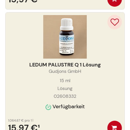
LEDUM PALUSTRE Q 1 Lösung
Gudjons GmbH
15
ml
Lösung
02608332
Verfügbarkeit
1.064,67 €
pro 1 l
15,97 €
¹