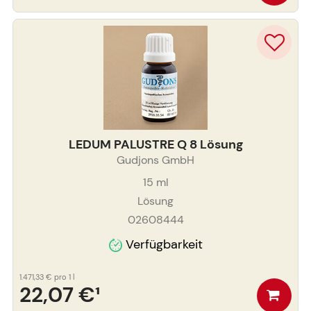
LEDUM PALUSTRE Q 8 Lösung
Gudjons GmbH
15
ml
Lösung
02608444
Verfügbarkeit
1.471,33 €
pro 1 l
22,07 €
¹