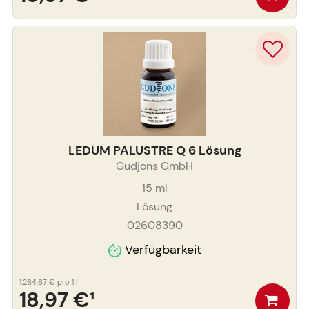
LEDUM PALUSTRE Q 6 Lösung
Gudjons GmbH
15
ml
Lösung
02608390
Verfügbarkeit
1.264,67 €
pro 1 l
18,97 €
¹