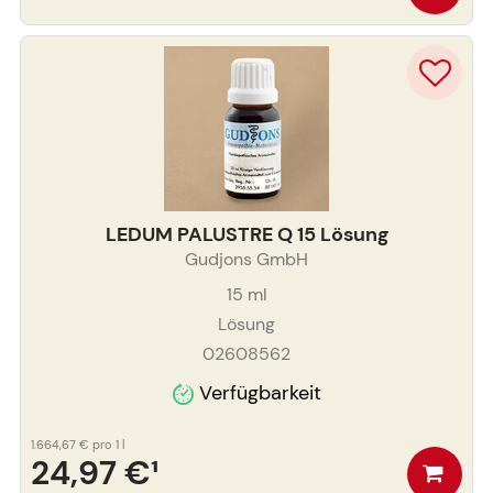
LEDUM PALUSTRE Q 15 Lösung
Gudjons GmbH
15
ml
Lösung
02608562
Verfügbarkeit
1.664,67 €
pro 1 l
24,97 €
¹