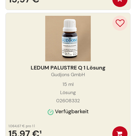
LEDUM PALUSTRE Q 1 Lösung
Gudjons GmbH
15
ml
Lösung
02608332
Verfügbarkeit
1.064,67 €
pro 1 l
15,97 €
¹