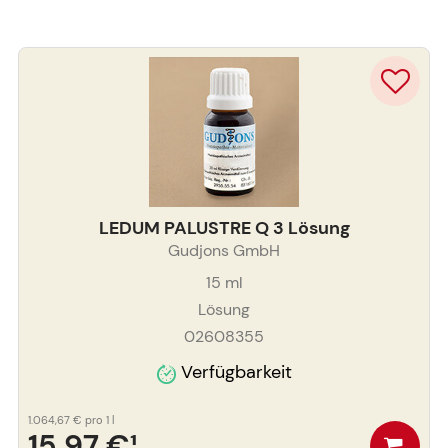
LEDUM PALUSTRE Q 3 Lösung
Gudjons GmbH
15
ml
Lösung
02608355
Verfügbarkeit
1.064,67 €
pro 1 l
15,97 €
¹