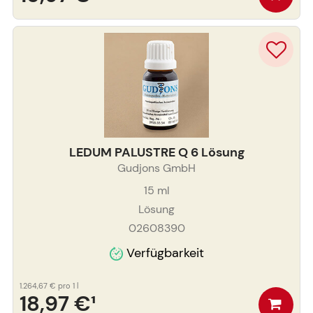
LEDUM PALUSTRE Q 6 Lösung
Gudjons GmbH
15
ml
Lösung
02608390
Verfügbarkeit
1.264,67 €
pro 1 l
18,97 €
¹