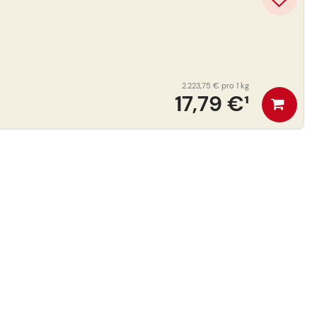
2.223,75 €
pro 1 kg
17,79 €
¹