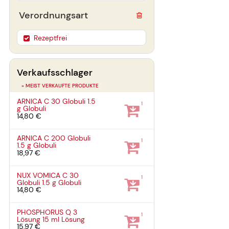
Verordnungsart
Rezeptfrei
Verkaufsschlager
» MEIST VERKAUFTE PRODUKTE
ARNICA C 30 Globuli
1.5
1
g
Globuli
14,80 €
ARNICA C 200 Globuli
1
1.5 g
Globuli
18,97 €
NUX VOMICA C 30
1
Globuli
1.5 g
Globuli
14,80 €
PHOSPHORUS Q 3
1
Lösung
15 ml
Lösung
15,97 €