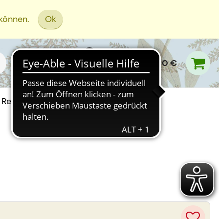
 können.
Ok
0,00 €
Rezept Einreichen