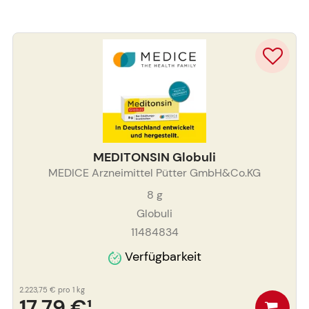
MEDITONSIN Globuli
MEDICE Arzneimittel Pütter GmbH&Co.KG
8
g
Globuli
11484834
Verfügbarkeit
2.223,75 €
pro 1 kg
17,79 €
¹