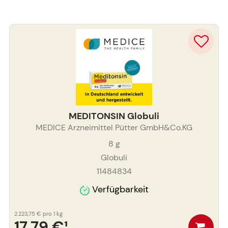
MEDITONSIN Globuli
MEDICE Arzneimittel Pütter GmbH&Co.KG
8
g
Globuli
11484834
Verfügbarkeit
2.223,75 €
pro 1 kg
17,79 €
¹