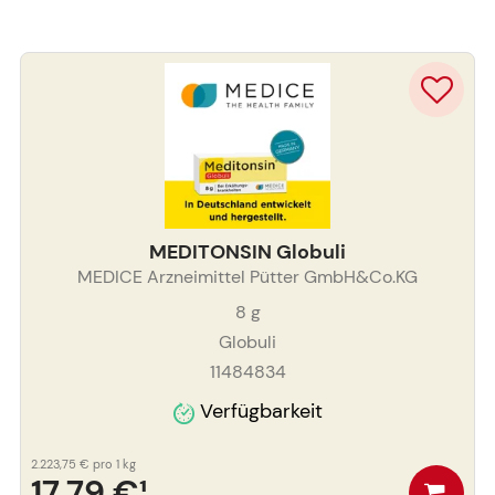
MEDITONSIN Globuli
MEDICE Arzneimittel Pütter GmbH&Co.KG
8
g
Globuli
11484834
Verfügbarkeit
2.223,75 €
pro 1 kg
17,79 €
¹