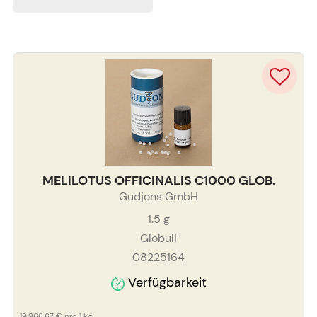
MELILOTUS OFFICINALIS C1000 GLOB.
Gudjons GmbH
1.5
g
Globuli
08225164
Verfügbarkeit
19.966,67 €
pro 1 kg