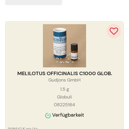
MELILOTUS OFFICINALIS C1000 GLOB.
Gudjons GmbH
1.5
g
Globuli
08225164
Verfügbarkeit
19.966,67 €
pro 1 kg