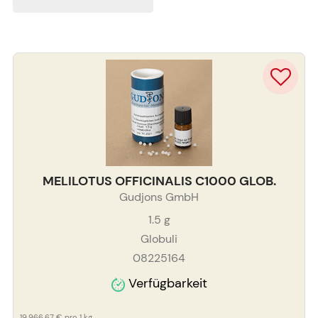
MELILOTUS OFFICINALIS C1000 GLOB.
Gudjons GmbH
1.5
g
Globuli
08225164
Verfügbarkeit
19.966,67 €
pro 1 kg