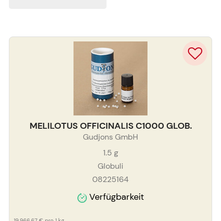
MELILOTUS OFFICINALIS C1000 GLOB.
Gudjons GmbH
1.5
g
Globuli
08225164
Verfügbarkeit
19.966,67 €
pro 1 kg