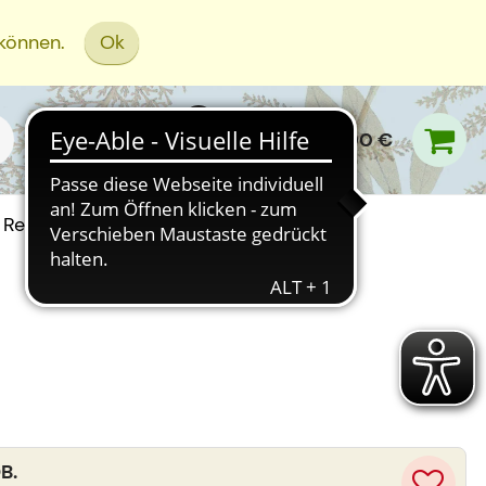
 können.
Ok
0,00 €
Rezept Einreichen
B.