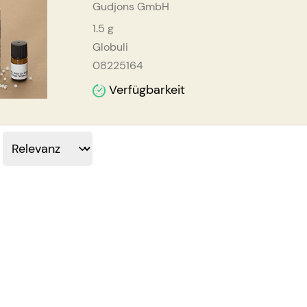
Gudjons GmbH
1.5
g
Globuli
08225164
Verfügbarkeit