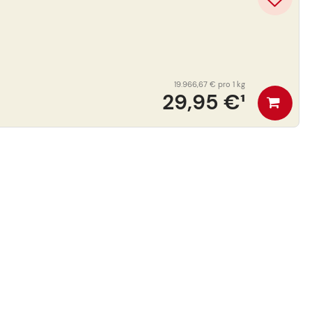
19.966,67 €
pro 1 kg
29,95 €
¹