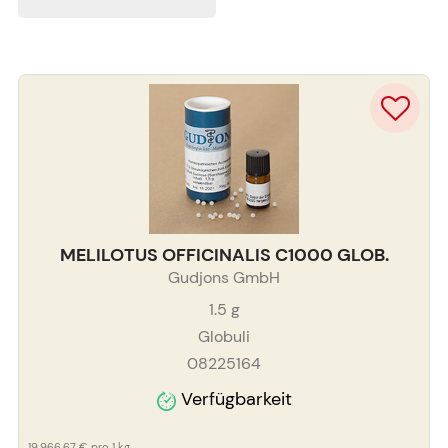
MELILOTUS OFFICINALIS C1000 GLOB.
Gudjons GmbH
1.5
g
Globuli
08225164
Verfügbarkeit
19.966,67 €
pro 1 kg