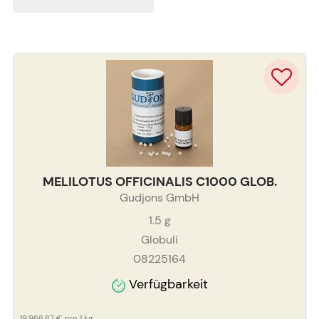
MELILOTUS OFFICINALIS C1000 GLOB.
Gudjons GmbH
1.5
g
Globuli
08225164
Verfügbarkeit
19.966,67 €
pro 1 kg