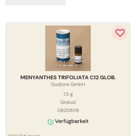
MENYANTHES TRIFOLIATA C12 GLOB.
Gudjons GmbH
1.5
g
Globuli
08208119
Verfügbarkeit
6.640,00 €
pro 1 kg