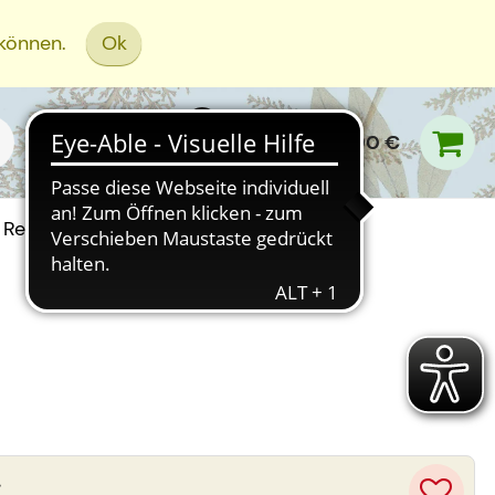
 können.
Ok
0,00 €
Rezept Einreichen
.