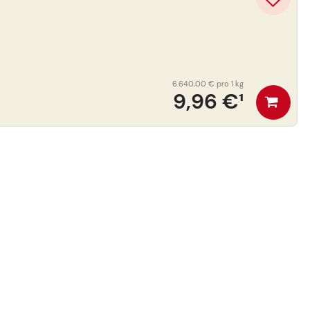
6.640,00 €
pro 1 kg
9,96 €
¹