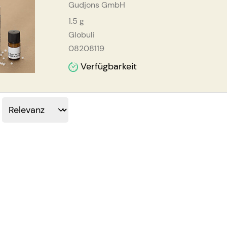
Gudjons GmbH
1.5
g
Globuli
08208119
Verfügbarkeit