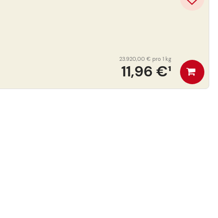
23.920,00 €
pro 1 kg
11,96 €
¹