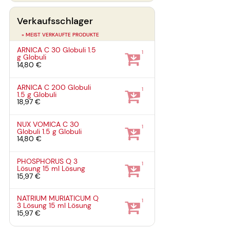
Verkaufsschlager
» MEIST VERKAUFTE PRODUKTE
ARNICA C 30 Globuli
1.5
1
g
Globuli
14,80 €
ARNICA C 200 Globuli
1
1.5 g
Globuli
18,97 €
NUX VOMICA C 30
1
Globuli
1.5 g
Globuli
14,80 €
PHOSPHORUS Q 3
1
Lösung
15 ml
Lösung
15,97 €
NATRIUM MURIATICUM Q
1
3 Lösung
15 ml
Lösung
15,97 €