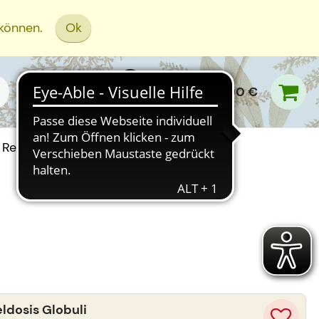
 können.
Ok
0,00 €
Rezept Einreichen
ldosis Globuli