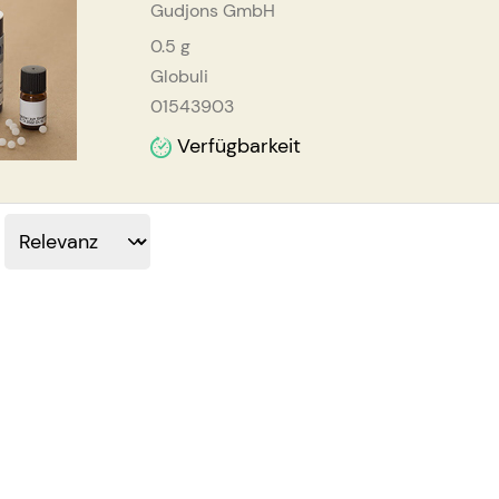
Gudjons GmbH
0.5
g
Globuli
01543903
Verfügbarkeit