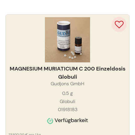
MAGNESIUM MURIATICUM C 200 Einzeldosis
Globuli
Gudjons GmbH
0.5
g
Globuli
01918183
Verfügbarkeit
23.920,00 €
pro 1 kg