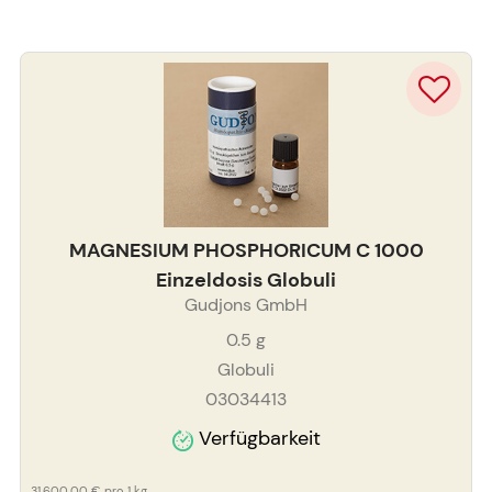
MAGNESIUM PHOSPHORICUM C 1000
Einzeldosis Globuli
Gudjons GmbH
0.5
g
Globuli
03034413
Verfügbarkeit
31.600,00 €
pro 1 kg