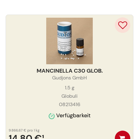
MANCINELLA C30 GLOB.
Gudjons GmbH
1.5
g
Globuli
08213416
Verfügbarkeit
9.866,67 €
pro 1 kg
14,80 €
¹