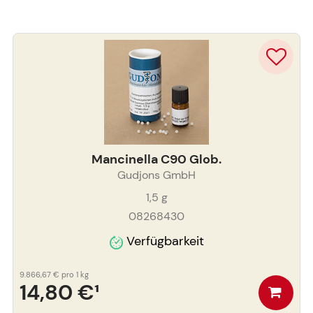
Mancinella C90 Glob.
Gudjons GmbH
1,5
g
08268430
Verfügbarkeit
9.866,67 €
pro 1 kg
14,80 €
¹