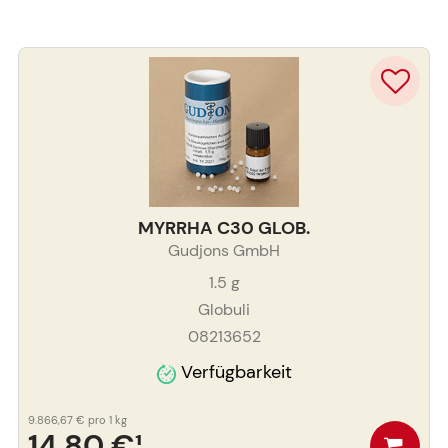
MYRRHA C30 GLOB.
Gudjons GmbH
1.5
g
Globuli
08213652
Verfügbarkeit
9.866,67 €
pro 1 kg
14,80 €
¹