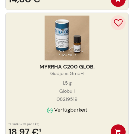
MYRRHA C200 GLOB.
Gudjons GmbH
1.5
g
Globuli
08219519
Verfügbarkeit
12.646,67 €
pro 1 kg
18,97 €
¹