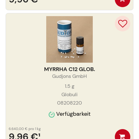
MYRRHA C12 GLOB.
Gudjons GmbH
1.5
g
Globuli
08208220
Verfügbarkeit
6.640,00 €
pro 1 kg
9,96 €
¹