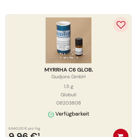
MYRRHA C6 GLOB.
Gudjons GmbH
1.5
g
Globuli
08203808
Verfügbarkeit
6.640,00 €
pro 1 kg
9,96 €
¹