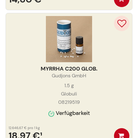
MYRRHA C200 GLOB.
Gudjons GmbH
1.5
g
Globuli
08219519
Verfügbarkeit
12.646,67 €
pro 1 kg
18,97 €
¹