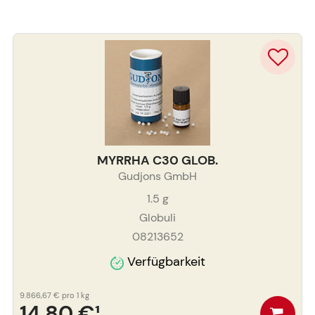
MYRRHA C30 GLOB.
Gudjons GmbH
1.5
g
Globuli
08213652
Verfügbarkeit
9.866,67 €
pro 1 kg
14,80 €
¹