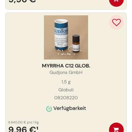
MYRRHA C12 GLOB.
Gudjons GmbH
1.5
g
Globuli
08208220
Verfügbarkeit
6.640,00 €
pro 1 kg
9,96 €
¹