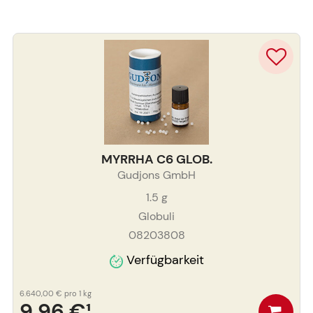
MYRRHA C6 GLOB.
Gudjons GmbH
1.5
g
Globuli
08203808
Verfügbarkeit
6.640,00 €
pro 1 kg
9,96 €
¹