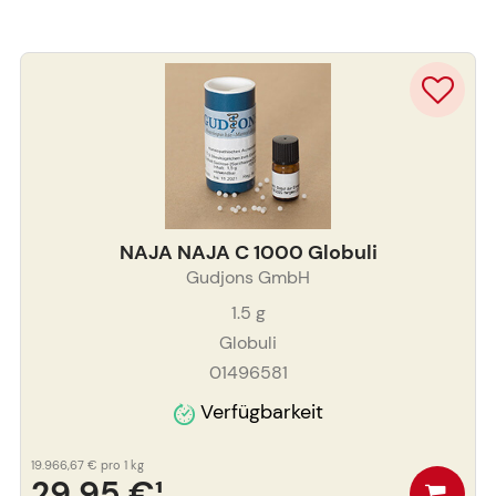
NAJA NAJA C 1000 Globuli
Gudjons GmbH
1.5
g
Globuli
01496581
Verfügbarkeit
19.966,67 €
pro 1 kg
29,95 €
¹