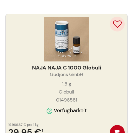
NAJA NAJA C 1000 Globuli
Gudjons GmbH
1.5
g
Globuli
01496581
Verfügbarkeit
19.966,67 €
pro 1 kg
29,95 €
¹