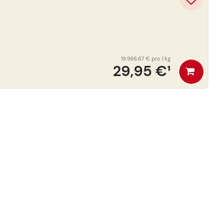
19.966,67 €
pro 1 kg
29,95 €
¹