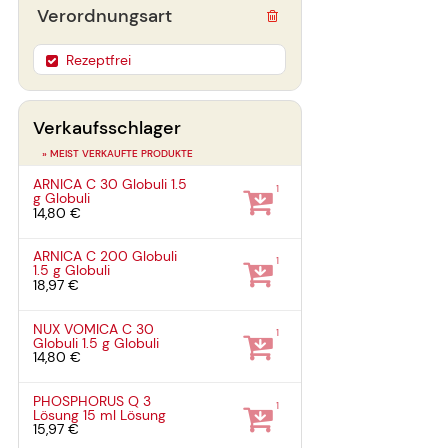
Verordnungsart
Rezeptfrei
Verkaufsschlager
» MEIST VERKAUFTE PRODUKTE
ARNICA C 30 Globuli
1.5
1
g
Globuli
14,80 €
ARNICA C 200 Globuli
1
1.5 g
Globuli
18,97 €
NUX VOMICA C 30
1
Globuli
1.5 g
Globuli
14,80 €
PHOSPHORUS Q 3
1
Lösung
15 ml
Lösung
15,97 €