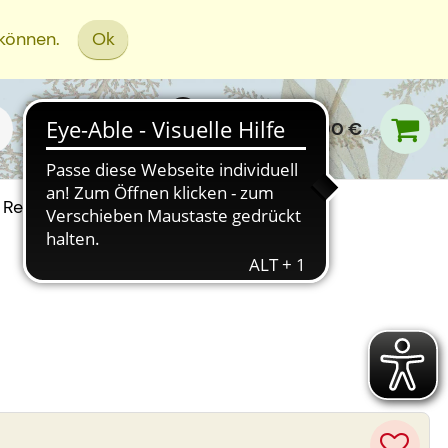
 können.
Ok
0,00 €
Rezept Einreichen