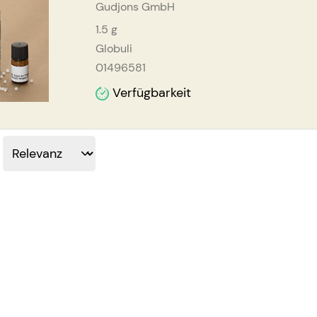
Gudjons GmbH
1.5
g
Globuli
01496581
Verfügbarkeit