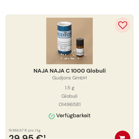
NAJA NAJA C 1000 Globuli
Gudjons GmbH
1.5
g
Globuli
01496581
Verfügbarkeit
19.966,67 €
pro 1 kg
29,95 €
¹