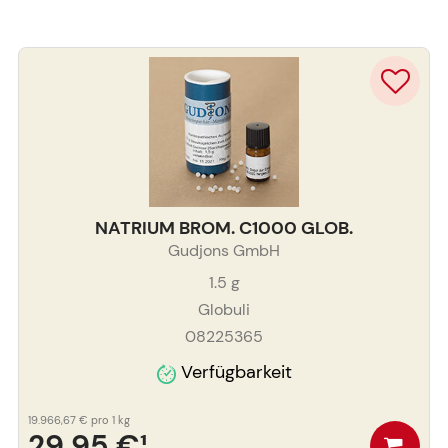
NATRIUM BROM. C1000 GLOB.
Gudjons GmbH
1.5
g
Globuli
08225365
Verfügbarkeit
19.966,67 €
pro 1 kg
29,95 €
¹