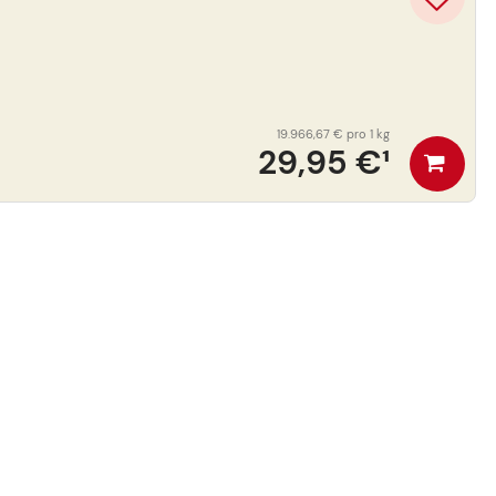
19.966,67 €
pro 1 kg
29,95 €
¹