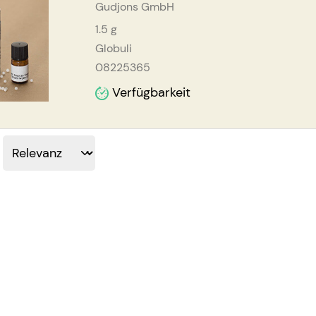
Gudjons GmbH
1.5
g
Globuli
08225365
Verfügbarkeit