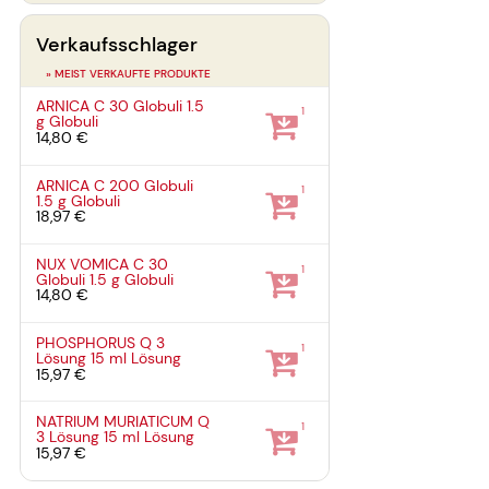
Verkaufsschlager
» MEIST VERKAUFTE PRODUKTE
ARNICA C 30 Globuli
1.5
1
g
Globuli
14,80 €
ARNICA C 200 Globuli
1
1.5 g
Globuli
18,97 €
NUX VOMICA C 30
1
Globuli
1.5 g
Globuli
14,80 €
PHOSPHORUS Q 3
1
Lösung
15 ml
Lösung
15,97 €
NATRIUM MURIATICUM Q
1
3 Lösung
15 ml
Lösung
15,97 €