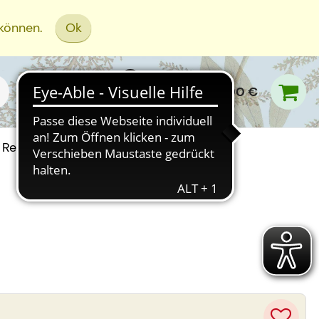
 können.
Ok
0,00 €
Rezept Einreichen