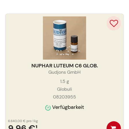
NUPHAR LUTEUM C6 GLOB.
Gudjons GmbH
1.5
g
Globuli
08203955
Verfügbarkeit
6.640,00 €
pro 1 kg
9,96 €
¹